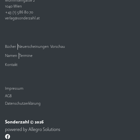
Mommsengasse 2
1040 Wien
V
+43 (1) 586 80 70
e
verlag@sonderzahl.at
rl
a
g
Bücher
Neuerscheinungen
Vorschau
K
Namen
Termine
o
n
Kontakt
t
a
k
t
Impressum
AGB
Datenschutzerklärung
Sonderzahl © 2026
powered by
Allegro Solutions