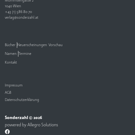
Mommsengasse 2
1040 Wien
V
+43 (1) 586 80 70
e
verlag@sonderzahl.at
rl
a
g
Bücher
Neuerscheinungen
Vorschau
K
Namen
Termine
o
n
Kontakt
t
a
k
t
Impressum
AGB
Datenschutzerklärung
Sonderzahl © 2026
powered by
Allegro Solutions