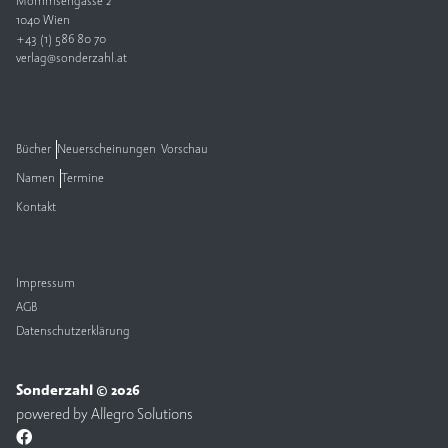
Mommsengasse 2
1040 Wien
V
+43 (1) 586 80 70
e
verlag@sonderzahl.at
rl
a
g
Bücher
Neuerscheinungen
Vorschau
K
Namen
Termine
o
n
Kontakt
t
a
k
t
Impressum
AGB
Datenschutzerklärung
Sonderzahl © 2026
powered by
Allegro Solutions