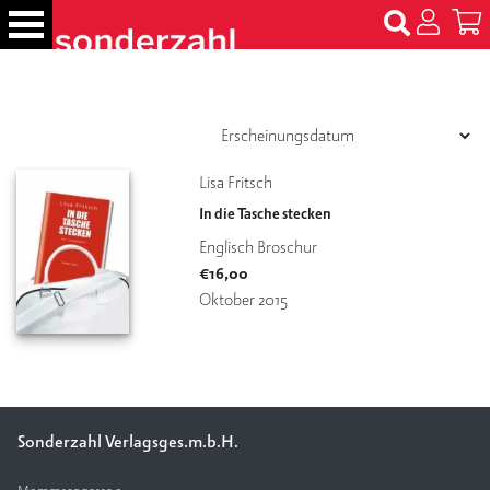
S
k
i
p
B
t
ü
c
o
h
c
Lisa Fritsch
e
o
r
In die Tasche stecken
n
Englisch Broschur
t
N
€
16,00
e
a
m
Oktober 2015
n
e
t
n
T
er
m
Sonderzahl Verlagsges.m.b.H.
in
e