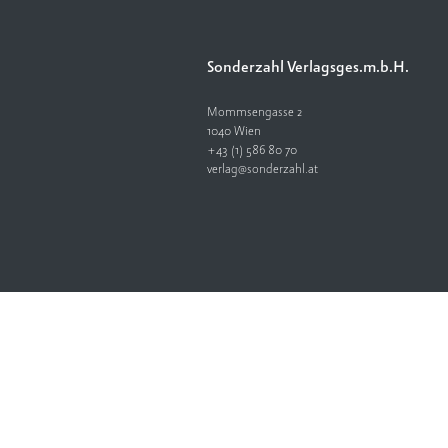
Sonderzahl Verlagsges.m.b.H.
Mommsengasse 2
1040 Wien
+43 (1) 586 80 70
verlag@sonderzahl.at