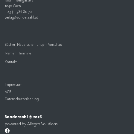
Mommsengasse 2
1040 Wien
V
+43 (1) 586 80 70
e
verlag@sonderzahl.at
rl
a
g
Bücher
Neuerscheinungen
Vorschau
K
Namen
Termine
o
n
Kontakt
t
a
k
t
Impressum
AGB
Datenschutzerklärung
Sonderzahl © 2026
powered by
Allegro Solutions