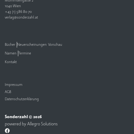
Mommsengasse 2
1040 Wien
V
+43 (1) 586 80 70
e
verlag@sonderzahl.at
rl
a
g
Bücher
Neuerscheinungen
Vorschau
K
Namen
Termine
o
n
Kontakt
t
a
k
t
Impressum
AGB
Datenschutzerklärung
Sonderzahl © 2026
powered by
Allegro Solutions