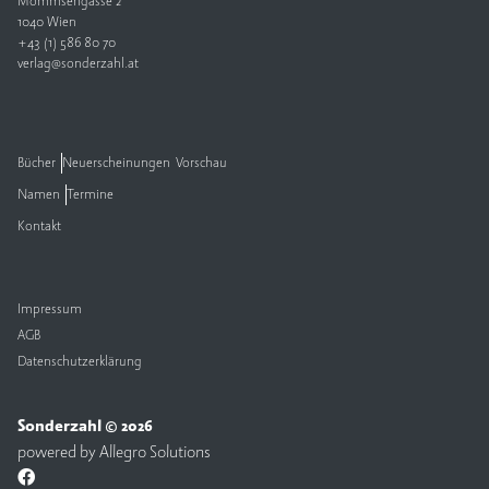
Mommsengasse 2
1040 Wien
V
+43 (1) 586 80 70
e
verlag@sonderzahl.at
rl
a
g
Bücher
Neuerscheinungen
Vorschau
K
Namen
Termine
o
n
Kontakt
t
a
k
t
Impressum
AGB
Datenschutzerklärung
Sonderzahl © 2026
powered by
Allegro Solutions