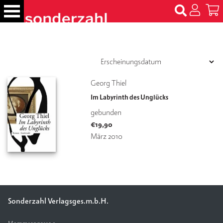
S
k
i
p
B
t
ü
c
o
h
c
Georg Thiel
e
o
r
Im Labyrinth des Unglücks
n
gebunden
t
N
€
19,90
e
a
m
März 2010
n
e
t
n
T
er
m
Sonderzahl Verlagsges.m.b.H.
in
e