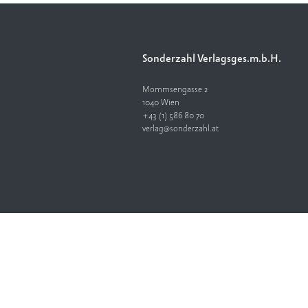
Sonderzahl Verlagsges.m.b.H.
Mommsengasse 2
1040 Wien
+43 (1) 586 80 70
verlag@sonderzahl.at