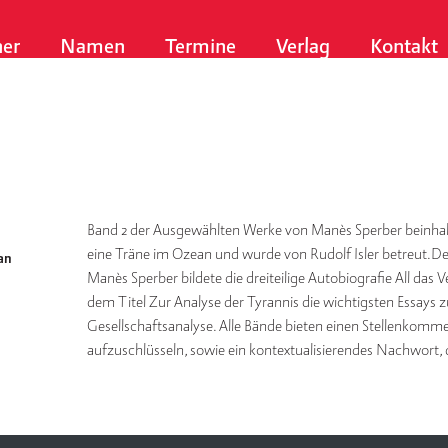
er
Namen
Termine
Verlag
Kontakt
Band 2 der Ausgewählten Werke von Manès Sperber beinhal
eine Träne im Ozean und wurde von Rudolf Isler betreut.
an
Manès Sperber bildete die dreiteilige Autobiografie All da
dem Titel Zur Analyse der Tyrannis die wichtigsten Essays z
Gesellschaftsanalyse. Alle Bände bieten einen Stellenkomme
aufzuschlüsseln, sowie ein kontextualisierendes Nachwort, da