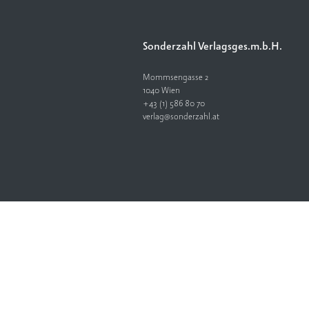
Sonderzahl Verlagsges.m.b.H.
Mommsengasse 2
1040 Wien
+43 (1) 586 80 70
verlag@sonderzahl.at