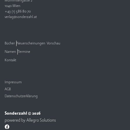
Mommsengasse 2
1040 Wien
V
+43 (1) 586 80 70
e
verlag@sonderzahl.at
rl
a
g
Bücher
Neuerscheinungen
Vorschau
K
Namen
Termine
o
n
Kontakt
t
a
k
t
Impressum
AGB
Datenschutzerklärung
Sonderzahl © 2026
powered by
Allegro Solutions