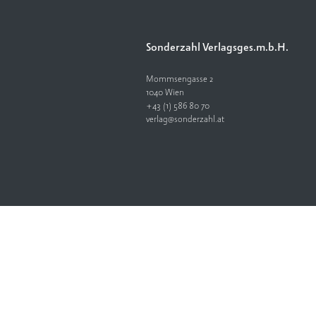
Sonderzahl Verlagsges.m.b.H.
Mommsengasse 2
1040 Wien
+43 (1) 586 80 70
verlag@sonderzahl.at