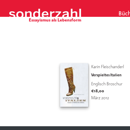
S
k
Büch
i
p
t
o
c
o
n
t
Karin Fleischanderl
e
Verspieltes Italien
n
Englisch Broschur
t
€
18,00
März 2012