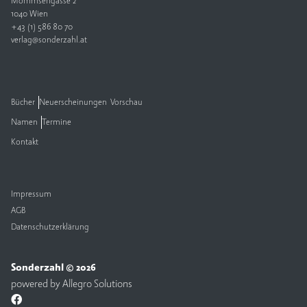
Mommsengasse 2
1040 Wien
V
+43 (1) 586 80 70
e
verlag@sonderzahl.at
rl
a
g
Bücher
Neuerscheinungen
Vorschau
K
Namen
Termine
o
n
Kontakt
t
a
k
t
Impressum
AGB
Datenschutzerklärung
Sonderzahl © 2026
powered by
Allegro Solutions