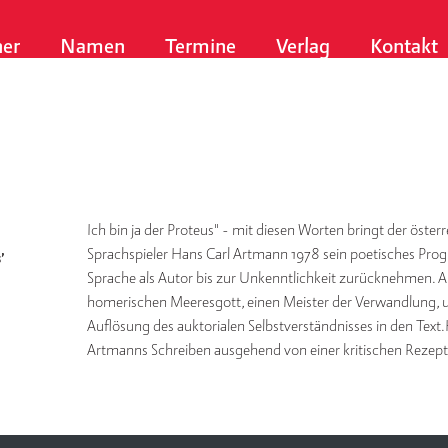
er
Namen
Termine
Verlag
Kontakt
Ich bin ja der Proteus" - mit diesen Worten bringt der öster
Sprachspieler Hans Carl Artmann 1978 sein poetisches Prog
’
Sprache als Autor bis zur Unkenntlichkeit zurücknehmen. A
homerischen Meeresgott, einen Meister der Verwandlung, u
Auflösung des auktorialen Selbstverständnisses in den Tex
Artmanns Schreiben ausgehend von einer kritischen Rezep