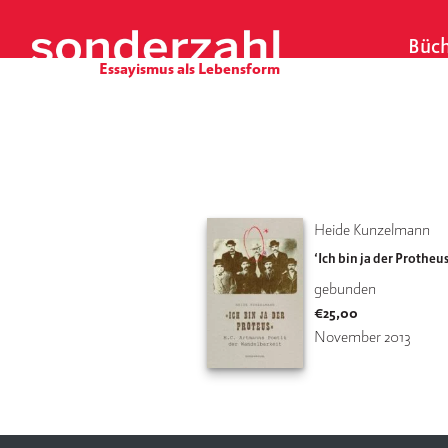
S
k
Büch
i
p
t
o
c
o
n
t
Heide Kunzelmann
e
‘Ich bin ja der Protheus
n
gebunden
t
€
25,00
November 2013