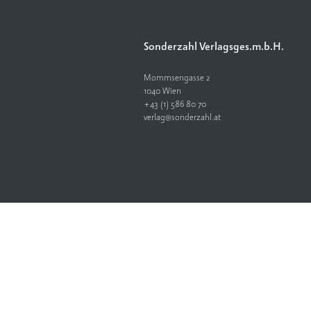
Sonderzahl Verlagsges.m.b.H.
Mommsengasse 2
1040 Wien
+43 (1) 586 80 70
verlag@sonderzahl.at