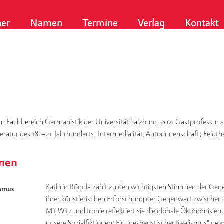
er
Namen
Termine
Verlag
Kontakt
am Fachbereich Germanistik der Universität Salzburg; 2021 Gastprofessur a
ratur des 18.–21. Jahrhunderts; Intermedialität, Autorinnenschaft; Feldth
enen
Kathrin Röggla zählt zu den wichtigsten Stimmen der Gegen
ismus
ihrer künstlerischen Erforschung der Gegenwart zwischen P
Mit Witz und Ironie reflektiert sie die globale Ökonomisie
unsere Sozialfiktionen: Ein "gespenstischer Realismus" ge