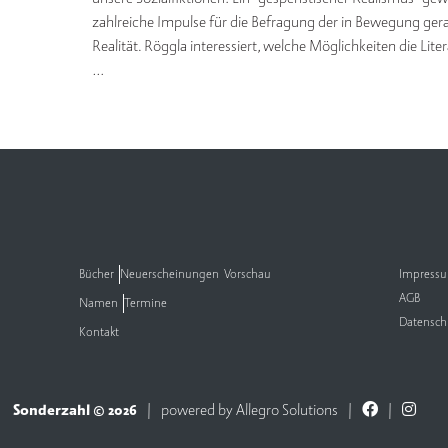
zahlreiche Impulse für die Befragung der in Bewegung gera
Realität. Röggla interessiert, welche Möglichkeiten die Liter
…
Bücher
Neuerscheinungen
Vorschau
Impress
AGB
Namen
Termine
Datensch
Kontakt
Sonderzahl © 2026
powered by
Allegro Solutions