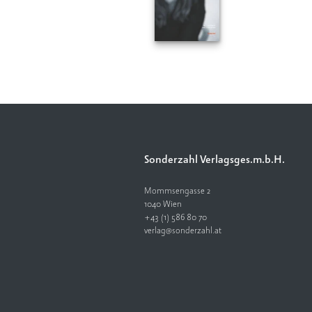
Sonderzahl Verlagsges.m.b.H.
Mommsengasse 2
1040 Wien
+43 (1) 586 80 70
verlag@sonderzahl.at