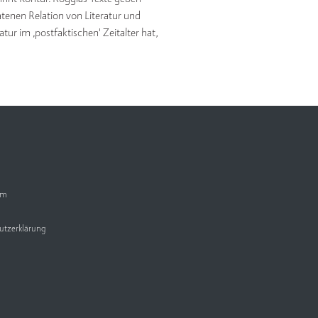
tenen Relation von Literatur und
atur im ‚postfaktischen' Zeitalter hat,
um
utzerklärung