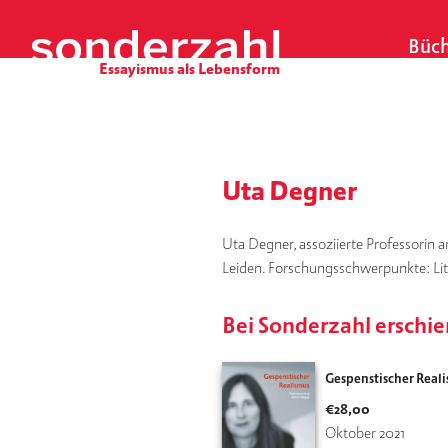
S
k
Büch
i
p
t
o
c
o
Uta Degner
n
t
Uta Degner, assoziierte Professorin 
e
Leiden. Forschungsschwerpunkte: Lite
n
t
Bei Sonderzahl erschi
Gespenstischer Real
€
28,00
Oktober 2021