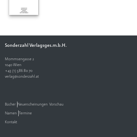
V
e
rl
a
g
Sonderzahl Verlagsges.m.b.H.
K
o
Mommsengasse 2
n
1040 Wien
t
+43 (1) 586 80 70
a
verlag@sonderzahl.at
k
t
Bücher
Neuerscheinungen
Vorschau
Namen
Termine
Kontakt