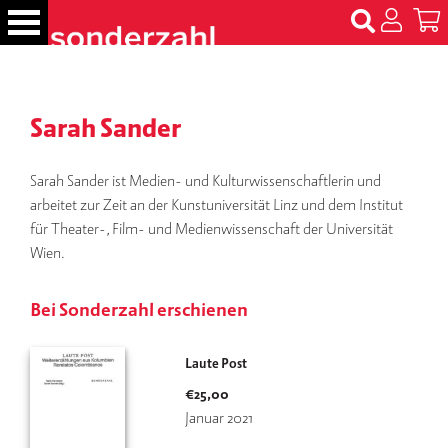
S
k
i
p
B
t
ü
Sarah Sander
c
o
h
c
e
o
Sarah Sander ist Medien- und Kulturwissenschaftlerin und
r
n
arbeitet zur Zeit an der Kunstuniversität Linz und dem Institut
t
für Theater-, Film- und Medienwissenschaft der Universität
N
e
Wien.
a
m
n
e
t
Bei Sonderzahl erschienen
n
T
Laute Post
er
€
25,00
m
Januar 2021
in
e