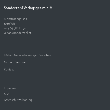
Sonderzahl Verlagsges.m.b.H.
V
e
rl
Mommsengasse 2
a
1040 Wien
+43 (1) 586 80 70
g
verlag@sonderzahl.at
K
o
n
t
Bücher
Neuerscheinungen
Vorschau
a
Namen
Termine
k
t
Kontakt
Impressum
AGB
Datenschutzerklärung