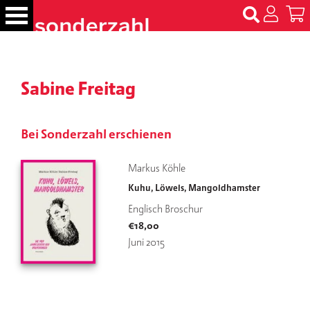
S
k
i
p
B
t
ü
Sabine Freitag
c
o
h
c
e
o
r
Bei Sonderzahl erschienen
n
t
N
Markus Köhle
e
a
Kuhu, Löwels, Mangoldhamster
m
n
e
t
Englisch Broschur
n
€
18,00
Juni 2015
T
er
m
in
e