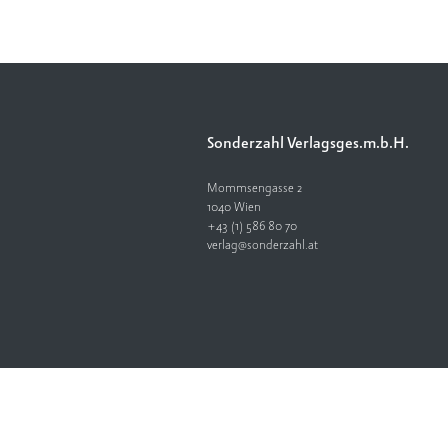
Sonderzahl Verlagsges.m.b.H.
Mommsengasse 2
1040 Wien
+43 (1) 586 80 70
verlag@sonderzahl.at