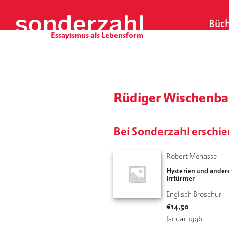
S
k
Büch
i
p
t
o
c
o
Rüdiger Wischenba
n
t
e
Bei Sonderzahl erschi
n
t
Robert Menasse
Hysterien und andere
Irrtürmer
Englisch Broschur
€
14,50
Januar 1996