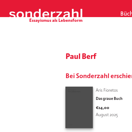
S
k
Büch
i
p
t
o
c
o
Paul Berf
n
t
e
Bei Sonderzahl erschi
n
t
Aris Fioretos
Das graue Buch
€
24,00
August 2025