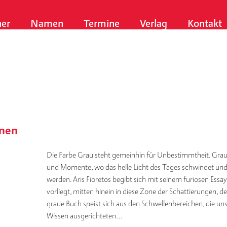
er
Namen
Termine
Verlag
Kontakt
enen
Die Farbe Grau steht gemeinhin für Unbestimmtheit. Grau,
und Momente, wo das helle Licht des Tages schwindet und 
werden. Aris Fioretos begibt sich mit seinem furiosen Essa
vorliegt, mitten hinein in diese Zone der Schattierungen, d
graue Buch speist sich aus den Schwellenbereichen, die uns
Wissen ausgerichteten…