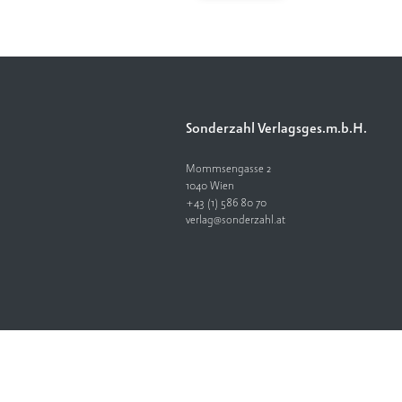
Sonderzahl Verlagsges.m.b.H.
Mommsengasse 2
1040 Wien
+43 (1) 586 80 70
verlag@sonderzahl.at