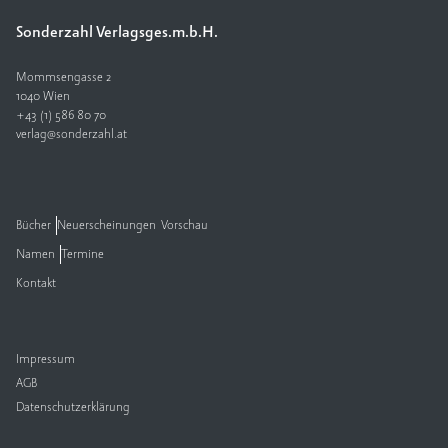
Sonderzahl Verlagsges.m.b.H.
V
e
rl
Mommsengasse 2
a
1040 Wien
+43 (1) 586 80 70
g
verlag@sonderzahl.at
K
o
n
t
Bücher
Neuerscheinungen
Vorschau
a
Namen
Termine
k
t
Kontakt
Impressum
AGB
Datenschutzerklärung