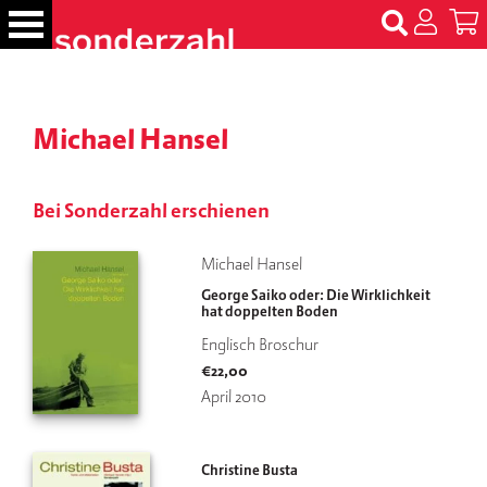
S
k
i
p
B
t
ü
Michael Hansel
c
o
h
c
e
o
r
Bei Sonderzahl erschienen
n
t
N
Michael Hansel
e
a
George Saiko oder: Die Wirklichkeit
m
n
hat doppelten Boden
e
t
n
Englisch Broschur
€
22,00
T
April 2010
er
m
in
Christine Busta
e