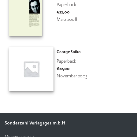
Paperback
V
€
22,00
e
März 2008
rl
a
g
K
George Saiko
o
Paperback
n
t
€
22,00
a
November 2003
k
t
Sonderzahl Verlagsges.m.b.H.
Mommsengasse 2