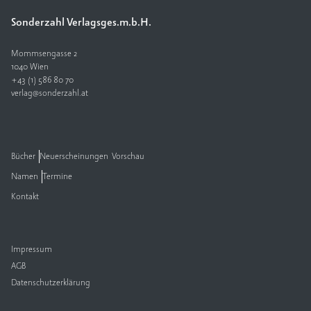
Sonderzahl Verlagsges.m.b.H.
V
e
rl
Mommsengasse 2
a
1040 Wien
+43 (1) 586 80 70
g
verlag@sonderzahl.at
K
o
n
t
Bücher
Neuerscheinungen
Vorschau
a
Namen
Termine
k
t
Kontakt
Impressum
AGB
Datenschutzerklärung