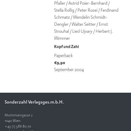
Pfaller / Astrid Poier-Bernhard / 
Stella Rollig / Peter Rosei / Ferdinand 
V
e
Schmatz / Wendelin Schmidt-
rl
Dengler / Walter Seitter / Ernst 
a
Strouhal / Liesl Ujvary / Herbert J. 
g
Wimmer
Kopf und Zahl
K
o
Paperback
n
€
9,90
t
September 2004
a
k
t
Sonderzahl Verlagsges.m.b.H.
Mommsengasse 2
1040 Wien
+43 (1) 586 80 70