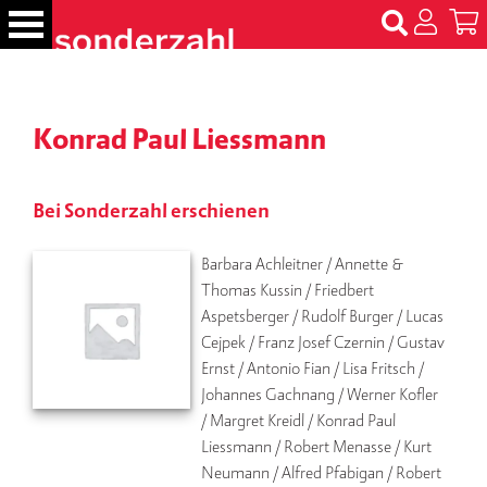
S
k
i
p
B
t
ü
Konrad Paul Liessmann
c
o
h
c
e
o
r
Bei Sonderzahl erschienen
n
t
N
Barbara Achleitner / Annette & 
e
a
Thomas Kussin / Friedbert 
m
n
Aspetsberger / Rudolf Burger / Lucas 
e
t
n
Cejpek / Franz Josef Czernin / Gustav 
Ernst / Antonio Fian / Lisa Fritsch / 
T
Johannes Gachnang / Werner Kofler 
er
/ Margret Kreidl / Konrad Paul 
m
Liessmann / Robert Menasse / Kurt 
in
Neumann / Alfred Pfabigan / Robert 
e