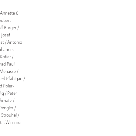
 Annette & 
edbert 
f Burger / 
 Josef 
st / Antonio 
 Johannes 
ofler / 
rad Paul 
Menasse / 
ed Pfabigan / 
id Poier-
ig / Peter 
chmatz / 
engler / 
 Strouhal / 
rt J. Wimmer