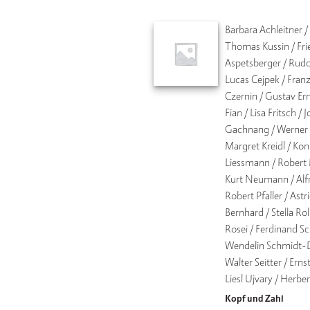
Barbara Achleitner /
Thomas Kussin / Fri
Aspetsberger / Rudol
Lucas Cejpek / Franz
Czernin / Gustav Ern
Fian / Lisa Fritsch /
Gachnang / Werner K
Margret Kreidl / Kon
Liessmann / Robert 
Kurt Neumann / Alfr
Robert Pfaller / Astr
Bernhard / Stella Roll
Rosei / Ferdinand S
Wendelin Schmidt-D
Walter Seitter / Ernst
Liesl Ujvary / Herbe
Kopf und Zahl