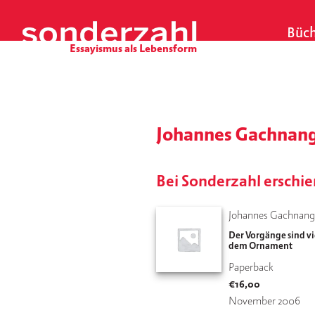
S
k
Büch
i
p
t
o
c
o
Johannes Gachnan
n
t
e
Bei Sonderzahl erschi
n
t
Johannes Gachnan
Der Vorgänge sind vi
dem Ornament
Paperback
€
16,00
November 2006