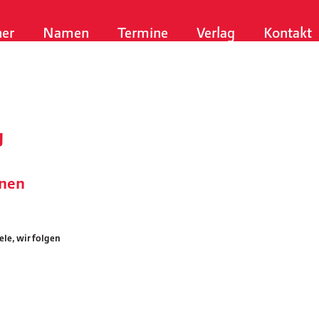
er
Namen
Termine
Verlag
Kontakt
g
enen
g
ele, wir folgen