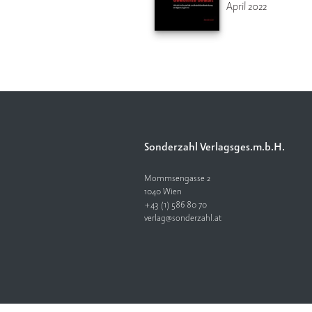
April 2022
Sonderzahl Verlagsges.m.b.H.
Mommsengasse 2
1040 Wien
+43 (1) 586 80 70
verlag@sonderzahl.at