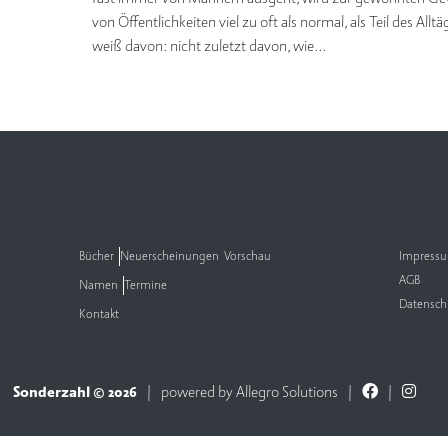
von Öffentlichkeiten viel zu oft als normal, als Teil des A
weiß davon: nicht zuletzt davon, wie…
Bücher
Neuerscheinungen
Vorschau
Impress
AGB
Namen
Termine
Datensch
Kontakt
Sonderzahl © 2026
powered by
Allegro Solutions