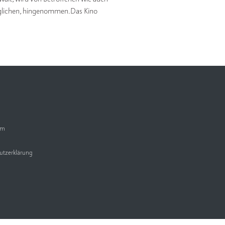
lltäglichen, hingenommen.Das Kino
um
utzerklärung