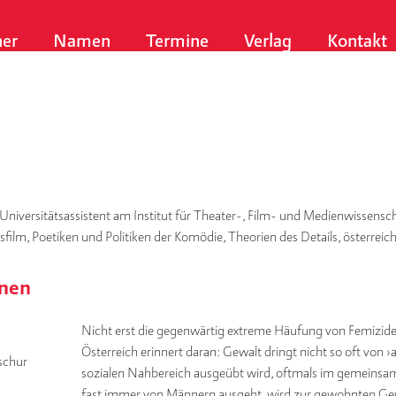
er
Namen
Termine
Verlag
Kontakt
Universitätsassistent am Institut für Theater-, Film- und Medienwissensch
lm, Poetiken und Politiken der Komödie, Theorien des Details, österreic
enen
Nicht erst die gegenwärtig extreme Häufung von Femizide
Österreich erinnert daran: Gewalt dringt nicht so oft von ›
schur
sozialen Nahbereich ausgeübt wird, oftmals im gemeinsam
fast immer von Männern ausgeht, wird zur gewohnten Gew