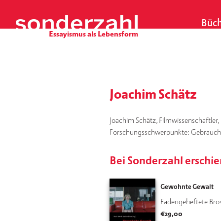
S
k
Büch
i
p
t
o
c
o
Joachim Schätz
n
t
Joachim Schätz, Filmwissenschaftler, 
e
Forschungsschwerpunkte: Gebrauchsfi
n
t
Bei Sonderzahl erschi
Gewohnte Gewalt
Fadengeheftete Bro
€
29,00