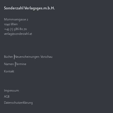
Sonderzahl Verlagsges.m.b.H.
V
e
rl
Mommsengasse 2
a
1040 Wien
+43 (1) 586 80 70
g
verlag@sonderzahl.at
K
o
n
t
Bücher
Neuerscheinungen
Vorschau
a
Namen
Termine
k
t
Kontakt
Impressum
AGB
Datenschutzerklärung