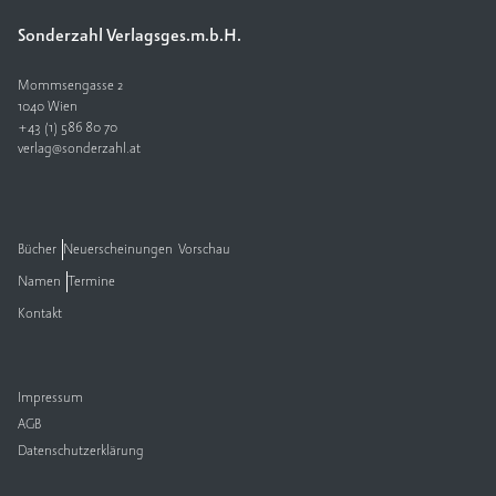
Sonderzahl Verlagsges.m.b.H.
V
e
rl
Mommsengasse 2
a
1040 Wien
+43 (1) 586 80 70
g
verlag@sonderzahl.at
K
o
n
t
Bücher
Neuerscheinungen
Vorschau
a
Namen
Termine
k
t
Kontakt
Impressum
AGB
Datenschutzerklärung