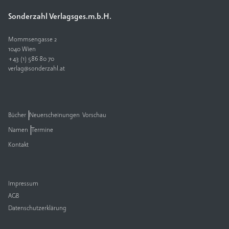
Sonderzahl Verlagsges.m.b.H.
V
e
rl
Mommsengasse 2
a
1040 Wien
+43 (1) 586 80 70
g
verlag@sonderzahl.at
K
o
n
t
Bücher
Neuerscheinungen
Vorschau
a
Namen
Termine
k
t
Kontakt
Impressum
AGB
Datenschutzerklärung