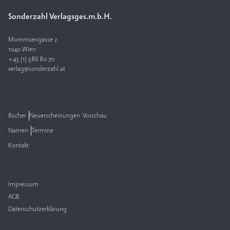
Sonderzahl Verlagsges.m.b.H.
V
e
rl
Mommsengasse 2
a
1040 Wien
+43 (1) 586 80 70
g
verlag@sonderzahl.at
K
o
n
t
Bücher
Neuerscheinungen
Vorschau
a
Namen
Termine
k
t
Kontakt
Impressum
AGB
Datenschutzerklärung