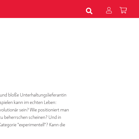
 und bloße Unterhaltungslieferantin
h spielen kann im echten Leben:
volutionär sein? Wie positioniert man
s zu beherrschen scheinen? Und in
Kategorie "experimentell"? Kann die