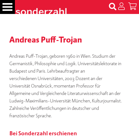
S
k
i
p
B
t
ü
Andreas Puff-Trojan
c
o
h
c
e
o
Andreas Puff-Trojan, geboren 1960 in Wien. Studium der
r
n
Germanistik, Philosophie und Logik. Universitätslektorate in
t
Budapest und Paris. Lehrbeauftragter an
N
e
verschiedenen Universitäten, 2003 Dozent an der
a
m
n
Universität Osnabrück, momentan Professor für
e
t
Allgemeine und Vergleichende Literaturwissenschaft an der
n
Ludwig-Maximilians-Universität München, Kulturjournalist.
Zahlreiche Veröffentlichungen in deutscher und
T
französischer Sprache.
er
m
in
Bei Sonderzahl erschienen
e