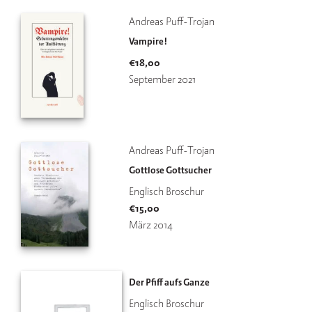
Andreas Puff-Trojan
V
e
Vampire!
rl
€
18,00
a
September 2021
g
K
o
n
Andreas Puff-Trojan
t
a
Gottlose Gottsucher
k
Englisch Broschur
t
€
15,00
März 2014
Der Pfiff aufs Ganze
Englisch Broschur