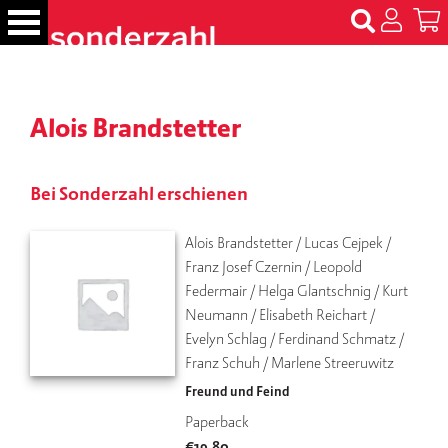
S
k
i
p
B
t
ü
Alois Brandstetter
c
o
h
c
e
o
r
Bei Sonderzahl erschienen
n
t
N
Alois Brandstetter / Lucas Cejpek / 
e
a
Franz Josef Czernin / Leopold 
m
n
Federmair / Helga Glantschnig / Kurt 
e
t
n
Neumann / Elisabeth Reichart / 
Evelyn Schlag / Ferdinand Schmatz / 
T
Franz Schuh / Marlene Streeruwitz
er
Freund und Feind
m
in
Paperback
e
€
19,80