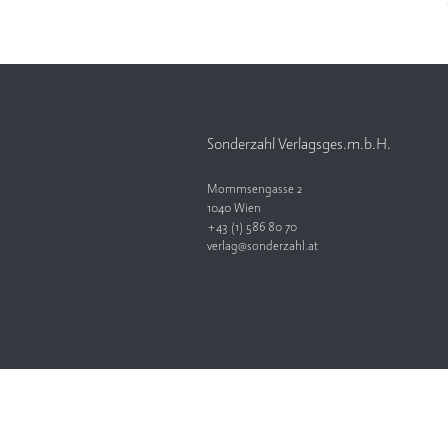
Sonderzahl Verlagsges.m.b.H.
Mommsengasse 2
1040 Wien
+43 (1) 586 80 70
verlag@sonderzahl.at