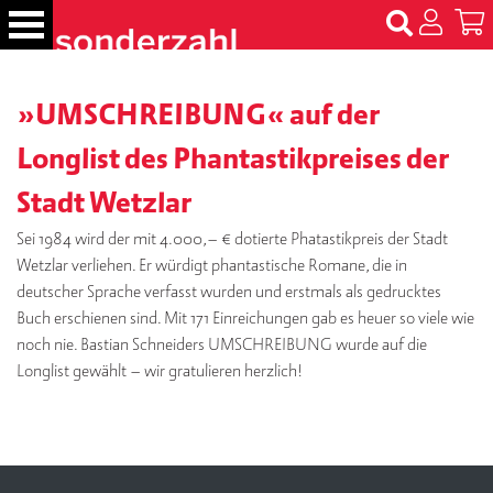
S
k
i
p
B
»UMSCHREIBUNG« auf der
t
ü
c
o
Longlist des Phantastikpreises der
h
c
e
Stadt Wetzlar
o
r
n
Sei 1984 wird der mit 4.000,– € dotierte Phatastikpreis der Stadt
t
N
Wetzlar verliehen. Er würdigt phantastische Romane, die in
e
a
deutscher Sprache verfasst wurden und erstmals als gedrucktes
m
n
Buch erschienen sind. Mit 171 Einreichungen gab es heuer so viele wie
e
t
noch nie. Bastian Schneiders UMSCHREIBUNG wurde auf die
n
Longlist gewählt – wir gratulieren herzlich!
T
er
m
in
e