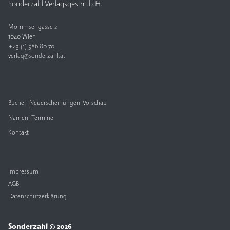
Sonderzahl Verlagsges.m.b.H.
V
Mommsengasse 2
e
1040 Wien
rl
+43 (1) 586 80 70
a
verlag@sonderzahl.at
g
K
o
Bücher
Neuerscheinungen
Vorschau
n
t
Namen
Termine
a
Kontakt
k
t
Impressum
AGB
Datenschutzerklärung
Sonderzahl © 2026