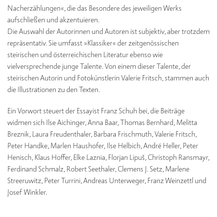
Nacherzählungen«, die das Besondere des jeweiligen Werks
aufschließen und akzentuieren.
Die Auswahl der Autorinnen und Autoren ist subjektiv, aber trotzdem
repräsentativ. Sie umfasst »Klassiker« der zeitgenössischen
steirischen und österreichischen Literatur ebenso wie
vielversprechende junge Talente. Von einem dieser Talente, der
steirischen Autorin und Fotokünstlerin Valerie Fritsch, stammen auch
die Illustrationen zu den Texten.
Ein Vorwort steuert der Essayist Franz Schuh bei, die Beiträge
widmen sich Ilse Aichinger, Anna Baar, Thomas Bernhard, Melitta
Breznik, Laura Freudenthaler, Barbara Frischmuth, Valerie Fritsch,
Peter Handke, Marlen Haushofer, Ilse Helbich, André Heller, Peter
Henisch, Klaus Hoffer, Elke Laznia, Florjan Lipuš, Christoph Ransmayr,
Ferdinand Schmalz, Robert Seethaler, Clemens J. Setz, Marlene
Streeruwitz, Peter Turrini, Andreas Unterweger, Franz Weinzettl und
Josef Winkler.