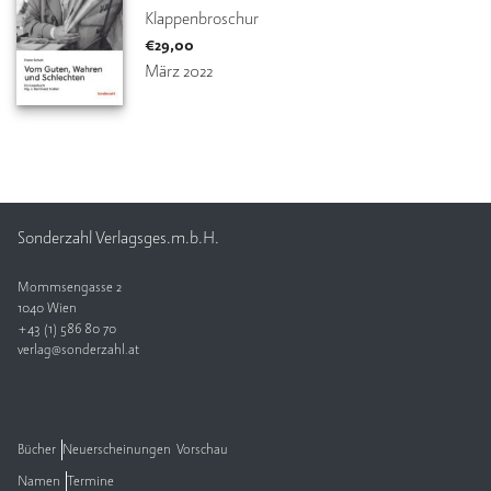
Klappenbroschur
€
29,00
März 2022
Sonderzahl Verlagsges.m.b.H.
Mommsengasse 2
1040 Wien
+43 (1) 586 80 70
verlag@sonderzahl.at
Bücher
Neuerscheinungen
Vorschau
Namen
Termine