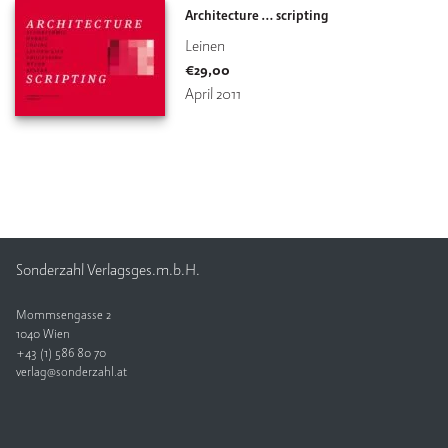
Architecture … scripting
Leinen
€
29,00
April 2011
Sonderzahl Verlagsges.m.b.H.
Mommsengasse 2
1040 Wien
+43 (1) 586 80 70
verlag@sonderzahl.at