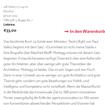
228
Seiten,17 x 24 cm
Broschur
Januar 2023
ISBN 978-3-85449-615-1
Lieferbar
€
33,00
In den Warenkorb
Das berühmte Buch
La Soirée avec Monsieur Teste
(1896) von Paul
Valéry beginnt mit dem Satz: »Dummheit ist nicht meine Stärke.«
Eine Biografie über Manfred Wolff-Plottegg müsste mit diesem Satz
beginnen. Erstaunlicherweise verfügt Österreich über eine Reihe sehr
guter Architekten, aber über wenige sehr gute Theoretiker der
Architektur. Plottegg ist beides. Das ist sein Segen und sein Fluch.
Denn in einer Umwelt, wo es weniger um gute Architektur und gute
Theorie geht, sondern um gute Beziehungen zur Politik, sind
Intelligenz und Kompetenz nicht vorteilhaft. Wenn die Massenflucht
in die Mediokrität das konsensuale Ziel ist, fällt einem innovativen
Pionier zwangsläufig die Rolle des
agent provocateur
zu. Mit seinen
von Konventionen abweichenden Perspektiven und Visionen hat