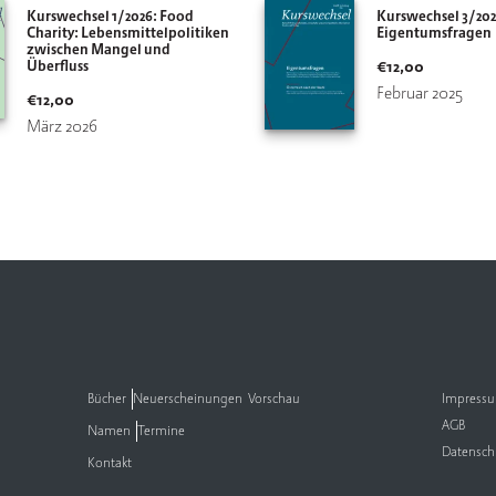
Kurswechsel 1/2026: Food
Kurswechsel 3/202
Charity: Lebensmittelpolitiken
Eigentumsfragen
zwischen Mangel und
€
12,00
Überfluss
Februar 2025
€
12,00
März 2026
Bücher
Neuerscheinungen
Vorschau
Impress
AGB
Namen
Termine
Datensch
Kontakt