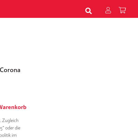
 Corona
 Warenkorb
t. Zugleich
25“ oder die
­li­tik im