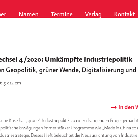
er
Namen
Termine
Verlag
Kontakt
chsel 4/2020: Umkämpfte Industriepolitik
n Geopolitik, grüner Wende, Digitalisierung und
16,5 x 24 cm
In den
­sche Kri­se hat „grü­ne“ Indus­trie­po­li­tik zu einer drän­gen­den Fra­ge gemach
po­li­ti­sche Erwä­gun­gen immer stär­ker Pro­gram­me wie „Made in Chi­na 20
­trie­stra­te­gie. Dieses Heft beleuch­tet die Neu­aus­rich­tung von Indus­trie­po