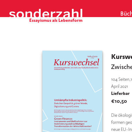
S
k
Büch
i
p
t
o
c
o
Kurswe
n
Zwische
t
e
104
Seiten,
n
April 2021
t
Lieferbar
€
10,50
Die öko­lo­gi
for­men geo­
neue EU-Indus