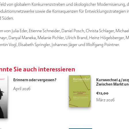
eld von glo­ba­lem Kon­kur­renz­stre­ben und öko­lo­gi­scher Moder­ni­sie­rung,
o­duk­ti­ons­netz­wer­ke sowie die Kon­se­quen­zen für Ent­wick­lungs­stra­te­gien i
d Süden.
n von Julia Eder, Eti­en­ne Schneider, Dani­el Posch, Chris­ta Schla­ger, Micha­e
yr, Dan­y­al Maneka, Mela­nie Pich­ler, Ulrich Brand, Heinz Högels­ber­ger, M
n­tin Vogl, Eli­sa­beth Springler, Johan­nes Jäger und Wolf­gang Pointner.
nte Sie auch interessieren
Erinnern oder vergessen?
Kurswechsel 4/202
Zwischen Markt und
April 2026
€
12,00
März 2026