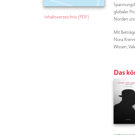
Span­nungs­f
glo­ba­ler Pr
Inhaltsverzeichnis (PDF)
Nor­den un
Mit Beiträge
Nora Kren­ma
Wissen, Vale
Das kön