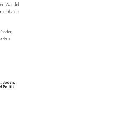
 den Wan­del
m glo­ba­len
l Soder,
ar­kus
5: Boden:
 Politik