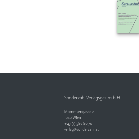
Sonderzahl Verlagsges.m.b.H.
Mommsengasse 2
1040 Wien
+43 (1) 586 80 70
verlag@sonderzahl.at