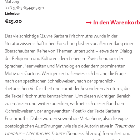
Mai 2019
ISBN 978-3-85449-529-1
Lieferbar
€
25,00
In den Warenkorb
Das vielschichtige Œuvre Barbara Frischmuths wurde in der
literaturwissenschaftlichen Forschung bisher vor allem entlang einer
überschaubaren Reihe von Themen untersucht – etwa dem Dialog
der Religionen und Kulturen, dem Leben im Zwischenraum der
Sprachen, Feenwelten und Mythologien oder dem prominenten
Motiv des Gartens. Weniger zentral erwies sich bislang die Frage
nach den spezifischen Schreibweisen, nach der sprachlich-
rhetorischen Verfasstheit und somit der besonderen ›écriture‹, die
die Texte Frischmuths kennzeichnen. Um diesen wichtigen Bereich
zu ergänzen und weiterzudenken, widmet sich dieser Band den
›Schreibweisen‹, der angewandten ›Poetik‹ der Texte Barbara
Frischmuths. Dabei wurden sowohl die Metaebene, also die explizit
poetologischen Ausführungen, wie sie die Autorin etwa in
Traum der
Literatur – Literatur des Traums
(Sonderzahl 2009) formuliert und