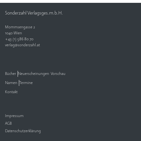
Sonderzahl Verlagsges.m.b.H.
Mommsengasse 2
1040 Wien
+43 (1) 586 80 70
verlag@sonderzahl.at
Bücher
Neuerscheinungen
Vorschau
Namen
Termine
Kontakt
Impressum
AGB
Datenschutzerklärung