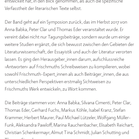
entwickelt hat, in den Blick genommen, als auch die spezifische
Verfasstheit der literarischen Texte selbst.
Der Band geht auf ein Symposion zurück, das im Herbst 2017 von
Anna Babka, Peter Clar und Thomas Eder veranstaltet wurde. Er
vereint dabei nicht nur Tagungsbeiträge, sondern wurde um einige
weitere Studien ergänzt, die sich bewusst zwischen den Gebieten der
Literaturwissenschaft, der Essayistik und auch der Literatur verorten
lassen. Es ging den Herausgeber_innen darum, aufschlussreiche
›Antworten‹ auf Frischmuths Schreibweisen zu kompilieren, wobei
sowohl Frischmuth-Expert_innen als auch Beiträger_innen, die aus
unterschiedlichen Perspektiven erstmalig Sichtweisen zu
Frischmuths Werk entwickeln, zu Wort kommen.
Die Beiträge stammen von: Anna Babka, Silvana Cimenti, Peter Clar,
Thomas Eder, Gerhard Fuchs, Markus Köhle, Isabel Kranz, Stefan
Krammer, Herbert Maurer, Paul Michael Lützeler, Wolfgang Müller-
Funk, Aleksandra Pawloff, Marina Rauchenbacher, Elisabeth Reichart,
Christian Schenkermayr, Almut Tina Schmidt, Julian Schutting und