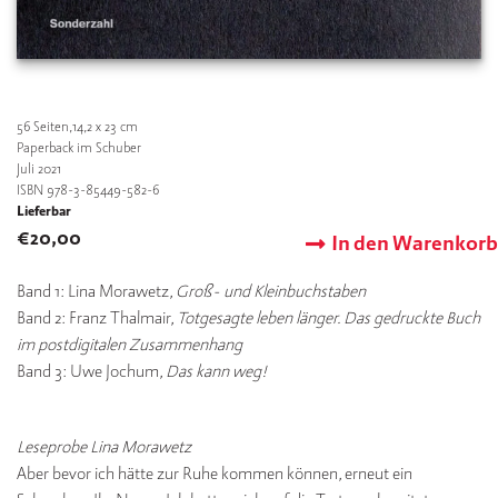
56
Seiten,14,2 x 23 cm
Paperback im Schuber
Juli 2021
ISBN 978-3-85449-582-6
Lieferbar
€
20,00
In den Warenkorb
Band 1: Lina Morawetz,
Groß- und Kleinbuchstaben
Band 2: Franz Thalmair,
Totgesagte leben länger. Das gedruckte Buch
im postdigitalen Zusammenhang
Band 3: Uwe Jochum,
Das kann weg!
Leseprobe Lina Morawetz
Aber bevor ich hätte zur Ruhe kommen können, erneut ein