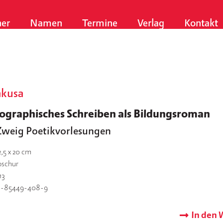
er
Namen
Termine
Verlag
Kontakt
akusa
ographisches Schreiben als Bildungsroman
Zweig Poetikvorlesungen
2,5 x 20 cm
oschur
13
3-85449-408-9
In den