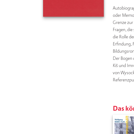
Autobiograp
oder Memoir
Grenze zur 
Fragen, die 
die Rolle d
Erfindung, 
Bildungsro
Der Bogen d
Kiš und Imr
von Wysock
Referenzpu
Das kön