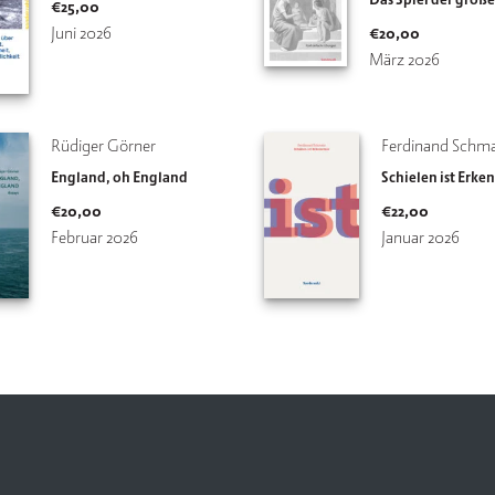
Das Spiel der groß
€
25,00
Juni 2026
€
20,00
März 2026
Rüdiger Görner
Ferdinand Schm
England, oh England
Schielen ist Erke
€
20,00
€
22,00
Februar 2026
Januar 2026