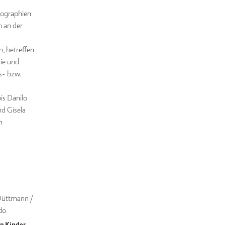
biographien
h an der
n, betreffen
rie und
s- bzw.
is Danilo
nd Gisela
n
Düttmann / 
do