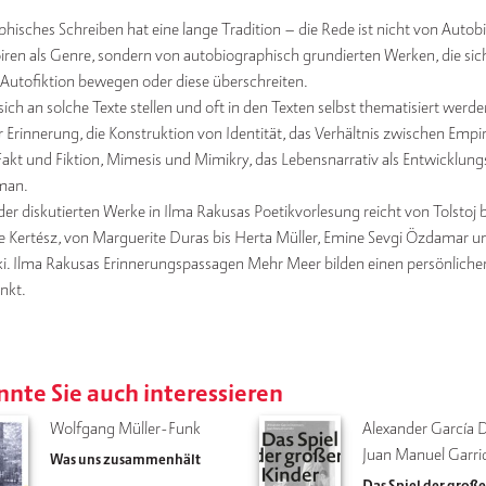
hisches Schreiben hat eine lange Tradition – die Rede ist nicht von Auto
en als Genre, sondern von autobiographisch grundierten Werken, die sic
Autofiktion bewegen oder diese überschreiten.
sich an solche Texte stellen und oft in den Texten selbst thematisiert werde
er Erinnerung, die Konstruktion von Identität, das Verhältnis zwischen Empi
Fakt und Fiktion, Mimesis und Mimikry, das Lebensnarrativ als Entwicklung
man.
er diskutierten Werke in Ilma Rakusas Poetikvorlesung reicht von Tolstoj b
e Kertész, von Marguerite Duras bis Herta Müller, Emine Sevgi Özdamar u
i. Ilma Rakusas Erinnerungspassagen Mehr Meer bilden einen persönliche
nkt.
nte Sie auch interessieren
Wolfgang Müller-Funk
Alexander García 
Juan Manuel Garri
Was uns zusammenhält