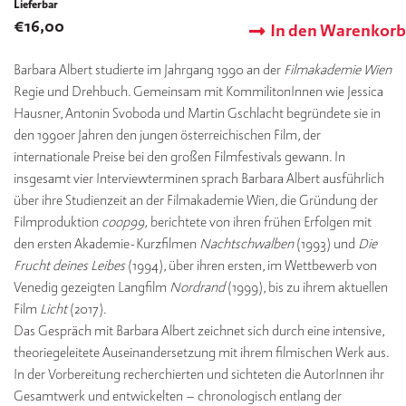
Lieferbar
€
16,00
In den Warenkorb
Barbara Albert studierte im Jahrgang 1990 an der
Filmakademie Wien
Regie und Drehbuch. Gemeinsam mit KommilitonInnen wie Jessica
Hausner, Antonin Svoboda und Martin Gschlacht begründete sie in
den 1990er Jahren den jungen österreichischen Film, der
internationale Preise bei den großen Filmfestivals gewann. In
insgesamt vier Interviewterminen sprach Barbara Albert ausführlich
über ihre Studienzeit an der Filmakademie Wien, die Gründung der
Filmproduktion
coop99,
berichtete von ihren frühen Erfolgen mit
den ersten Akademie-Kurzfilmen
Nachtschwalben
(1993) und
Die
Frucht deines Leibes
(1994), über ihren ersten, im Wettbewerb von
Venedig gezeigten Langfilm
Nordrand
(1999), bis zu ihrem aktuellen
Film
Licht
(2017).
Das Gespräch mit Barbara Albert zeichnet sich durch eine intensive,
theoriegeleitete Auseinandersetzung mit ihrem filmischen Werk aus.
In der Vorbereitung recherchierten und sichteten die AutorInnen ihr
Gesamtwerk und entwickelten – chronologisch entlang der