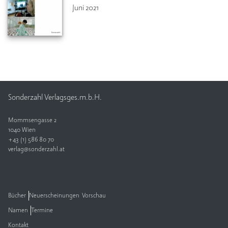
Juni 2021
Sonderzahl Verlagsges.m.b.H.
Mommsengasse 2
1040 Wien
+43 (1) 586 80 70
verlag@sonderzahl.at
Bücher
Neuerscheinungen
Vorschau
Namen
Termine
Kontakt