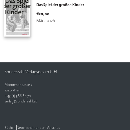
Das Spiel der großen Kinder
€
20,00
März 2026
Sonderzahl Verlagsges.m.b.H.
Mommsengasse 2
1040 Wien
+43 (1) 586 80 70
verlag@sonderzahl.at
Bücher
Neuerscheinungen
Vorschau