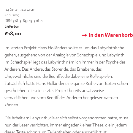
144
Seiten,14 x 22 cm
April 2019
ISBN 978-3-85449-526-0
Lieferbar
€
18,00
In den Warenkorb
Im letzten Projekt Hans Holländers sollte es um das Labyrinthische
gehen, ausgehend von der Analogie von Schachspiel und Labyrinth.
Im Schachspiel liegt das Labyrinth nämlich immer in der Psyche des
Anderen. Das Andere, das Störende, das Erhabene, das
Ungewöhnliche sind die Begriffe, die dabei eine Rolle spielen.
Tatsächlich hatte Hans Holländer eine ganze Reihe von Texten schon
geschrieben, die sein letztes Projekt bereits ansatzweise
verwirklichen und vom Begriff des Anderen her gelesen werden
können.
Die Arbeit am Labyrinth, die er sich selbst vorgenommen hatte, muss
nun der Leser verrichten, immer eingedenk einer These, die in jedem
dieser Texte schon zum Teil enthalten oder ausgeführt ist.