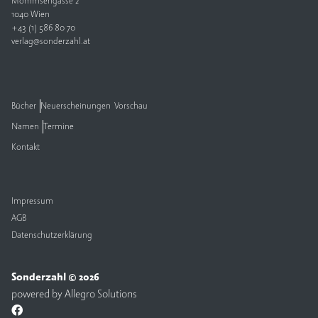
Mommsengasse 2
1040 Wien
V
+43 (1) 586 80 70
e
verlag@sonderzahl.at
rl
a
g
Bücher
Neuerscheinungen
Vorschau
K
Namen
Termine
o
n
Kontakt
t
a
k
t
Impressum
AGB
Datenschutzerklärung
Sonderzahl © 2026
powered by
Allegro Solutions