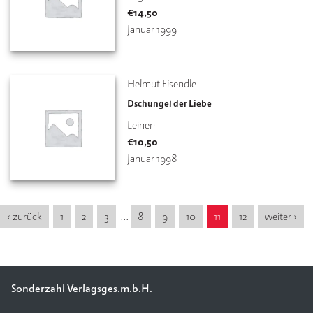
€
14,50
Januar 1999
Helmut Eisendle
Dschungel der Liebe
Leinen
€
10,50
Januar 1998
‹ zurück
1
2
3
…
8
9
10
11
12
weiter ›
Sonderzahl Verlagsges.m.b.H.