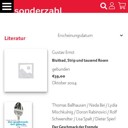
S
k
i
p
B
t
ü
c
o
Literatur
h
c
e
o
Gustav Ernst
r
n
Blutbad, Strip und tausend Rosen
t
N
gebunden
e
a
€
39,00
m
n
Oktober 2004
e
t
n
T
Thomas Ballhausen / Neda Bei / Lydia 
er
Mischkulnig / Doron Rabinovici / Rolf 
m
Schwendter / Lisa Spalt / Dieter Sperl
in
e
Der Geschmack der Fremde