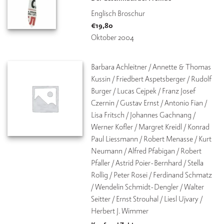
Englisch Broschur
V
€
19,80
e
Oktober 2004
rl
a
g
Barbara Achleitner / Annette & Thomas 
Kussin / Friedbert Aspetsberger / Rudolf 
K
Burger / Lucas Cejpek / Franz Josef 
o
n
Czernin / Gustav Ernst / Antonio Fian / 
t
Lisa Fritsch / Johannes Gachnang / 
a
Werner Kofler / Margret Kreidl / Konrad 
k
Paul Liessmann / Robert Menasse / Kurt 
t
Neumann / Alfred Pfabigan / Robert 
Pfaller / Astrid Poier-Bernhard / Stella 
Rollig / Peter Rosei / Ferdinand Schmatz 
/ Wendelin Schmidt-Dengler / Walter 
Seitter / Ernst Strouhal / Liesl Ujvary / 
Herbert J. Wimmer