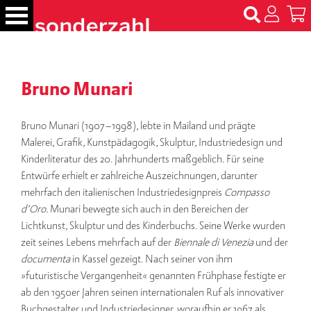
S
k
i
p
B
t
ü
Bruno Munari
c
o
h
c
e
o
Bruno Munari (1907–1998), lebte in Mailand und prägte
r
n
Malerei, Grafik, Kunstpädagogik, Skulptur, Industriedesign und
t
Kinderliteratur des 20. Jahrhunderts maßgeblich. Für seine
N
e
Entwürfe erhielt er zahlreiche Auszeichnungen, darunter
a
m
n
mehrfach den italienischen Industriedesignpreis
Compasso
e
t
d’Oro.
Munari bewegte sich auch in den Bereichen der
n
Lichtkunst, Skulptur und des Kinderbuchs. Seine Werke wurden
zeit seines Lebens mehrfach auf der
Biennale di Venezia
und der
T
documenta
in Kassel gezeigt. Nach seiner von ihm
er
»futuristische Vergangenheit« genannten Frühphase festigte er
m
in
ab den 1950er Jahren seinen internationalen Ruf als innovativer
e
Buchgestalter und Industriedesigner, woraufhin er 1967 als