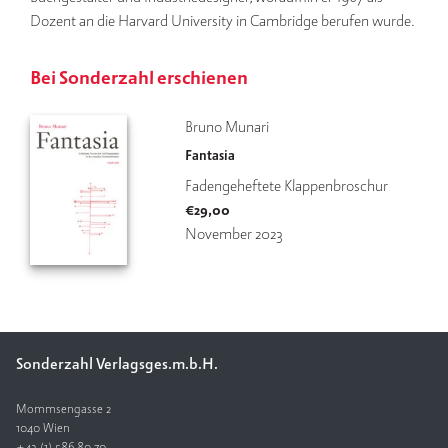
Dozent an die Harvard University in Cambridge berufen wurde.
V
e
Bei Sonderzahl erschienen
rl
a
g
Bruno Munari
Fantasia
K
o
Fadengeheftete Klappenbroschur
n
€
29,00
t
November 2023
a
k
t
Sonderzahl Verlagsges.m.b.H.
Mommsengasse 2
1040 Wien
+43 (1) 586 80 70